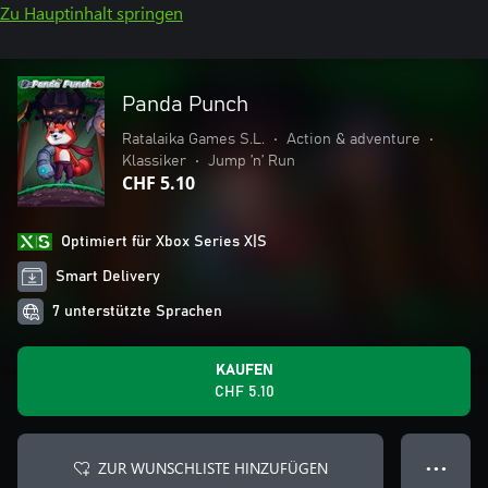
Zu Hauptinhalt springen
Panda Punch
Ratalaika Games S.L.
•
Action & adventure
•
Klassiker
•
Jump ’n’ Run
CHF 5.10
Optimiert für Xbox Series X|S
Smart Delivery
7 unterstützte Sprachen
KAUFEN
CHF 5.10
ZUR WUNSCHLISTE HINZUFÜGEN
● ● ●