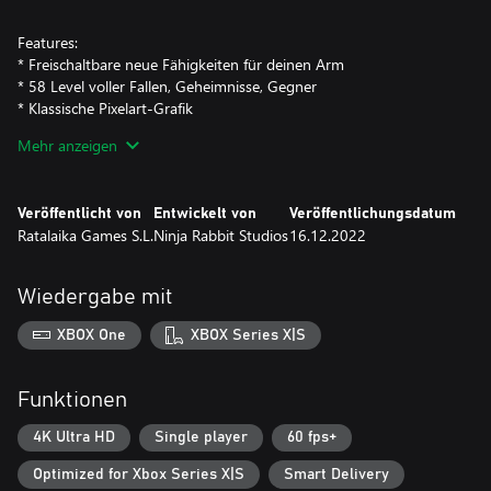
Features:
* Freischaltbare neue Fähigkeiten für deinen Arm
* 58 Level voller Fallen, Geheimnisse, Gegner
* Klassische Pixelart-Grafik
* Chiptune-Soundtrack
Mehr anzeigen
Veröffentlicht von
Entwickelt von
Veröffentlichungsdatum
Ratalaika Games S.L.
Ninja Rabbit Studios
16.12.2022
Wiedergabe mit
XBOX One
XBOX Series X|S
Funktionen
4K Ultra HD
Single player
60 fps+
Optimized for Xbox Series X|S
Smart Delivery