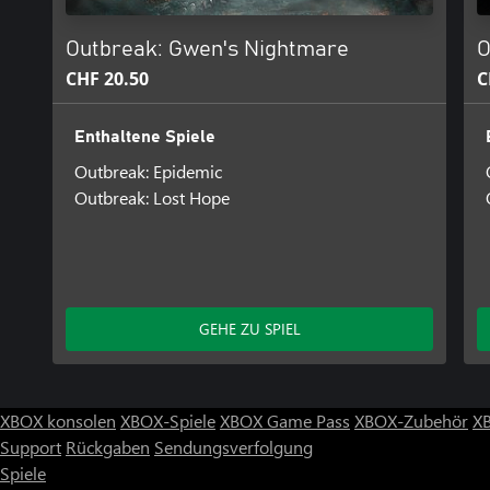
Outbreak: Gwen's Nightmare
O
CHF 20.50
C
Enthaltene Spiele
Outbreak: Epidemic
Outbreak: Lost Hope
GEHE ZU SPIEL
XBOX konsolen
XBOX-Spiele
XBOX Game Pass
XBOX-Zubehör
X
Support
Rückgaben
Sendungsverfolgung
Spiele