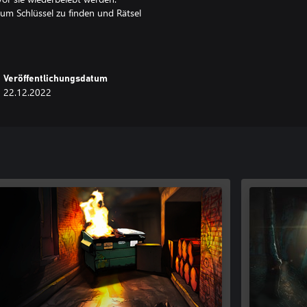
um Schlüssel zu finden und Rätsel
 Disketten, um Ihren Fortschritt
kte in Caches suchen und
Veröffentlichungsdatum
22.12.2022
mpfwaffen gegen die Untoten.