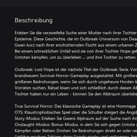
Beschreibung
Erleben Sie die verzweifelte Suche einer Mutter nach ihrer Tochte
Epidemie. Diese Geschichte, die im Outbreak-Universum von Dead
Gwen kurz nach ihrer erschütternden Flucht aus einem urbanen
Bei einem schrecklichen Unfall wird sie von ihrer Tochter Hope g
Untoten kämpfen, um zu überleben ... und ihre Tochter zu retten.
Outbreak: Lost Hope ist der nächste Titel der Outbreak-Serie. V
brandneuem Survival-Horror-Gameplay ausgestattet. Mit größere
größeren Bedrohungen, wenn Sie sich durch ungeheure Horden k
Vorräten suchen, Rätsel lösen und sich schließlich durch diesen 
Tochter haben nur ein Leben - können Sie den Albtraum überlebe
True Survival Horror: Das klassische Gameplay ist eine Hommage
OTS: Klaustrophobisches Spiel über die Schulter steigert die Angst
Story-Modus: Erleben Sie Gwens Alptraum auf der Suche nach ihr
Onslaught-Modus: Bonus-Modus, in dem Sie sich gegen Untote 
Kämpfen oder fliehen: Drohen Sie Bedrohungen direkt an oder re
Unfähig machen: Schlage deine Feinde nieder und entkomme, bev