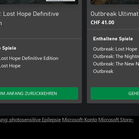
 Lost Hope Definitive
Outbreak Ultima
CHF 41.00
n
Enthaltene Spiele
Outbreak: Lost Hope
 Spiele
Outbreak: The Night
Lost Hope Definitive Edition
Outbreak: The New 
Lost Hope
Outbreak
UM ANFANG ZURÜCKKEHREN
GEHE
ng: photosensitive Epilepsie
Microsoft-Konto
Microsoft Store-