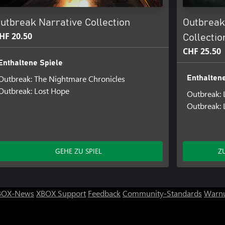
utbreak Narrative Collection
Outbreak:
HF 20.50
Collectio
CHF 25.50
Enthaltene Spiele
Outbreak: The Nightmare Chronicles
Enthaltene
Outbreak: Lost Hope
Outbreak: 
Outbreak: 
GEHE ZU SPIEL
Z
BOX-News
XBOX Support
Feedback
Community-Standards
Warnu