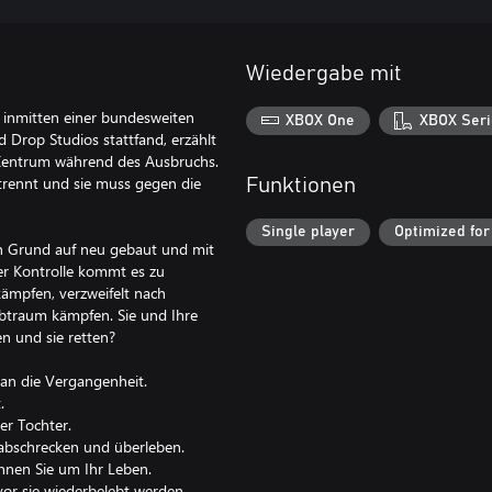
Wiedergabe mit
r inmitten einer bundesweiten
XBOX One
XBOX Seri
 Drop Studios stattfand, erzählt
 Zentrum während des Ausbruchs.
etrennt und sie muss gegen die
Funktionen
Single player
Optimized for
on Grund auf neu gebaut und mit
r Kontrolle kommt es zu
ämpfen, verzweifelt nach
Albtraum kämpfen. Sie und Ihre
n und sie retten?
 an die Vergangenheit.
.
er Tochter.
abschrecken und überleben.
nnen Sie um Ihr Leben.
or sie wiederbelebt werden.