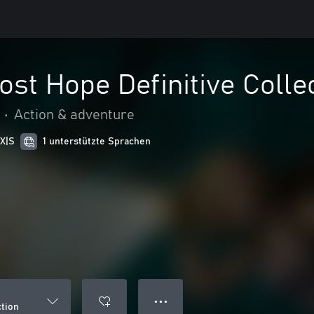
ost Hope Definitive Colle
•
Action & adventure
 X|S
1 unterstützte Sprachen
● ● ●
ction