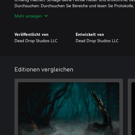
Durchsuchen: Durchsuchen Sie Bereiche und lesen Sie Protokolle, 
zu lösen, um zu überleben.
Mehr anzeigen
Fortschritt: Das Speichern ist begrenzt und beschränkt. Finden Sie
aufzuzeichnen.
Lagerung: Verwalten Sie Ihr begrenztes Inventar, indem Sie Obje
Veröffentlicht von
Entwickelt von
speichern.
Dead Drop Studios LLC
Dead Drop Studios LLC
Rucksack: Finden Sie Rucksäcke, um Ihr Inventar zu vergrößern.
Schwierig: Spielen Sie über mehrere Schwierigkeitsmodi.
Verteidigung: Verwenden Sie zahlreiche Schusswaffen und Nahka
Editionen vergleichen