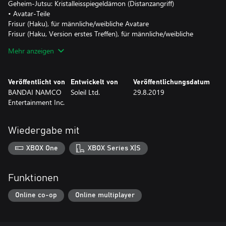
Geheim-Jutsu: Kristalleisspiegeldämon (Distanzangriff)
• Avatar-Teile
Frisur (Haku), für männliche/weibliche Avatare
Frisur (Haku, Version erstes Treffen), für männliche/weibliche
Avatare
Mehr anzeigen
• Outfits
Haku-Outfit, für männliche/weibliche Avatare
Haku-Outfit, Version erstes Treffen
Veröffentlicht von
Entwickelt von
Veröffentlichungsdatum
Ehrentitel: Yuki-Clan
BANDAI NAMCO
Soleil Ltd.
29.8.2019
Entertainment Inc.
Wiedergabe mit
XBOX One
XBOX Series X|S
Funktionen
Online co-op
Online multiplayer