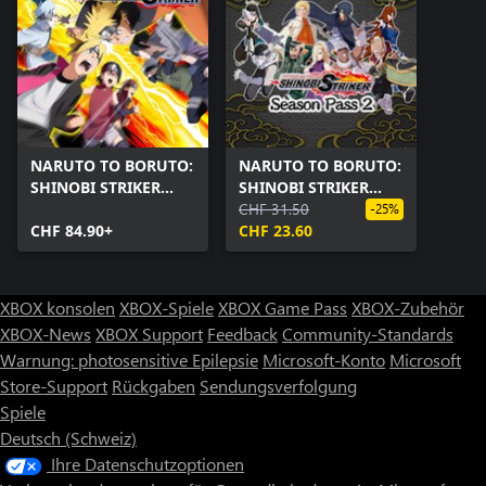
NARUTO TO BORUTO:
NARUTO TO BORUTO:
SHINOBI STRIKER
SHINOBI STRIKER
Ultimate Edition
Season Pass 2
CHF 31.50
-25%
CHF 84.90+
CHF 23.60
XBOX konsolen
XBOX-Spiele
XBOX Game Pass
XBOX-Zubehör
XBOX-News
XBOX Support
Feedback
Community-Standards
Warnung: photosensitive Epilepsie
Microsoft-Konto
Microsoft
Store-Support
Rückgaben
Sendungsverfolgung
Spiele
Deutsch (Schweiz)
Ihre Datenschutzoptionen