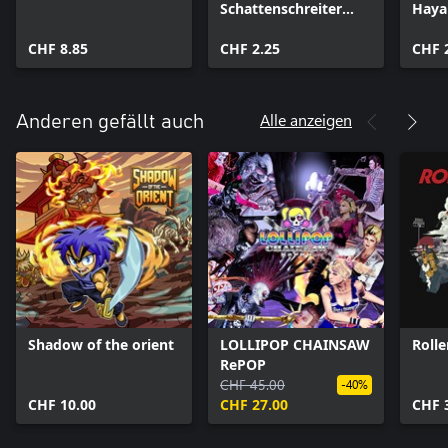
Schattenschreiter
Haya
Hayabusa-
Klei
CHF 8.85
Kleidungspack
CHF 2.25
CHF 
Alle anzeigen
Anderen gefällt auch
Shadow of the orient
LOLLIPOP CHAINSAW
Roll
RePOP
CHF 45.00
-40%
CHF 10.00
CHF 27.00
CHF 