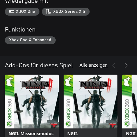
Wiedergabe mit
XBOX One
XBOX Series X|S
Funktionen
Xbox One X Enhanced
Alle anzeigen
Add-Ons für dieses Spiel
NGII: Missionsmodus
NGII:
NGII