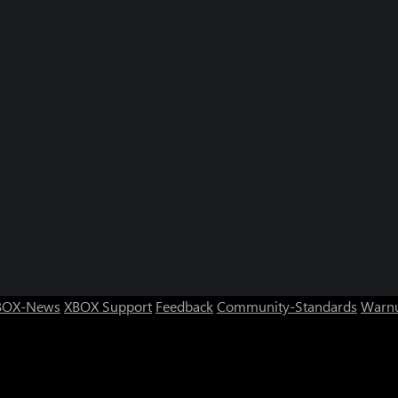
BOX-News
XBOX Support
Feedback
Community-Standards
Warnu