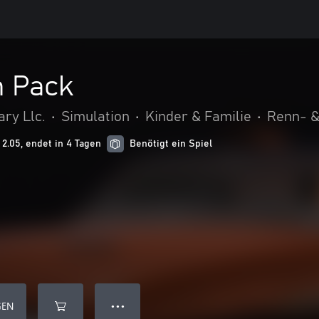
n Pack
ry Llc.
•
Simulation
•
Kinder & Familie
•
Renn- &
2.05, endet in 4 Tagen
Benötigt ein Spiel
GEN
● ● ●