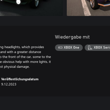
Wiedergabe mit
ng headlights, which provides
XBOX One
XBOX Seri
r and with a greater distance
 the front of the car, some to the
e obvious help with more lights, it
inst physical damage.
Veröffentlichungsdatum
9.12.2023