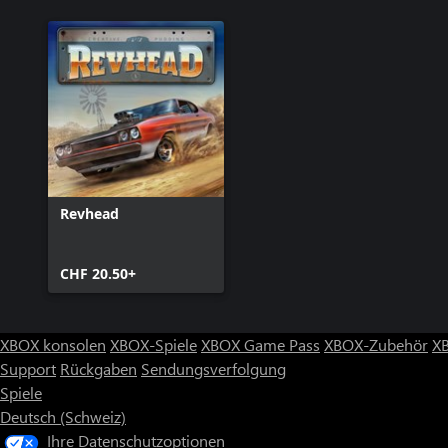
Revhead
CHF 20.50+
XBOX konsolen
XBOX-Spiele
XBOX Game Pass
XBOX-Zubehör
X
Support
Rückgaben
Sendungsverfolgung
Spiele
Deutsch (Schweiz)
Ihre Datenschutzoptionen