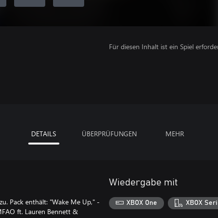
Für diesen Inhalt ist ein Spiel erforder
DETAILS
ÜBERPRÜFUNGEN
MEHR
Wiedergabe mit
u. Pack enthält: "Wake Me Up," -
XBOX One
XBOX Seri
LMFAO ft. Lauren Bennett &