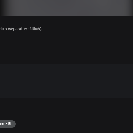
lich (separat erhältlich).
es X|S