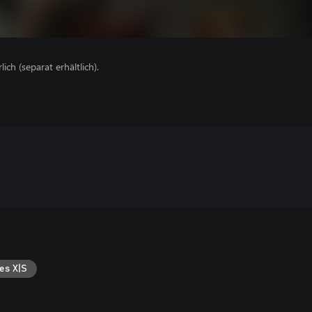
lich (separat erhältlich).
es X|S