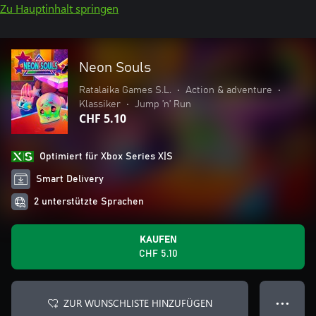
Zu Hauptinhalt springen
Neon Souls
Ratalaika Games S.L.
•
Action & adventure
•
Klassiker
•
Jump ’n’ Run
CHF 5.10
Optimiert für Xbox Series X|S
Smart Delivery
2 unterstützte Sprachen
KAUFEN
CHF 5.10
ZUR WUNSCHLISTE HINZUFÜGEN
● ● ●