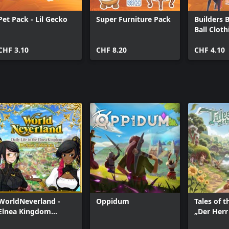
ern von Sandrock keine Langweile
Pet Pack - Lil Gecko
Super Furniture Pack
Builders 
Ball Clot
ie in fruchtbares Farmland zu
CHF 3.10
CHF 8.20
CHF 4.10
köstliche Gerichte zuzubereiten;
WorldNeverland -
Oppidum
Tales of t
Elnea Kingdom
„Der Herr
Deluxe Edition
Ringe™“-S