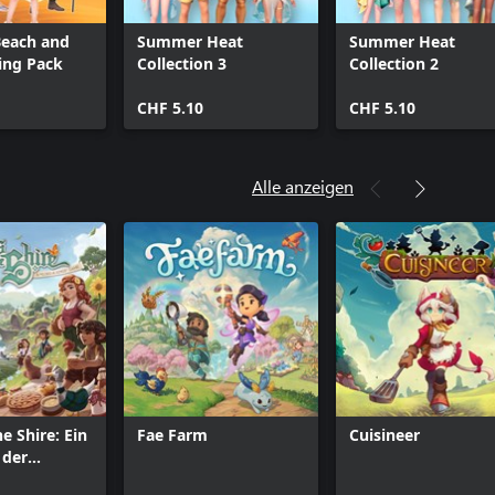
Beach and
Summer Heat
Summer Heat
hing Pack
Collection 3
Collection 2
CHF 5.10
CHF 5.10
Alle anzeigen
he Shire: Ein
Fae Farm
Cuisineer
 der
piel