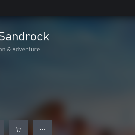
 Sandrock
on & adventure
● ● ●