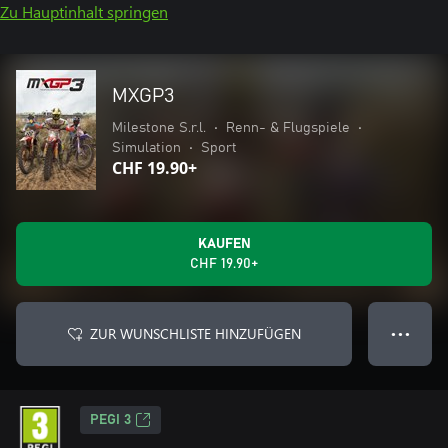
Zu Hauptinhalt springen
MXGP3
Milestone S.r.l.
•
Renn- & Flugspiele
•
Simulation
•
Sport
CHF 19.90+
KAUFEN
CHF 19.90+
ZUR WUNSCHLISTE HINZUFÜGEN
● ● ●
PEGI 3