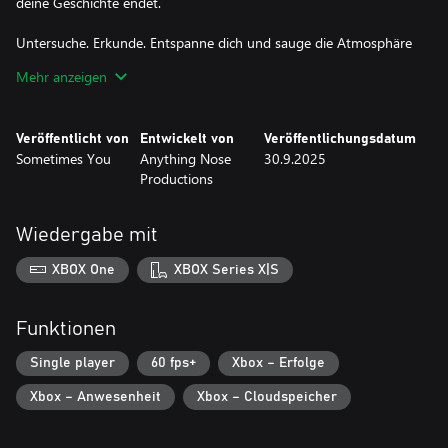
deine Geschichte endet.
Untersuche. Erkunde. Entspanne dich und sauge die Atmosphäre
auf. Löse Rätsel und entdecke seltsame neue Wege. Laufe um
Mehr anzeigen
dein Leben. Entdecke die riesigen Alleen, die in deinem MUND
schlummern, um Zugang zu 10 surrealen und einzigartigen
Welten zu erhalten. Es wird Hindernisse geben. Dränge weiter
Veröffentlicht von
Entwickelt von
Veröffentlichungsdatum
und versuche, dich in etwas anderes zu verwandeln. Sieh zu, wie
Sometimes You
Anything Nose
30.9.2025
sich dein Zahnfleisch verändert, während sich dein HAUS
Productions
entfaltet.
Merkmale:
Wiedergabe mit
- 11 Endungen
- Kompromisslose Lichtlosigkeit
XBOX One
XBOX Series X|S
- ~45 Minuten zahnzertrümmernde Musik
- Über 1000 Dialogzeilen
- Geheimnisse und Metagamuläre Einschlüsse
Funktionen
- Raytraced Schneckengrafik
- Realistische Börsensimulation
Single player
60 fps+
Xbox – Erfolge
- Revolutionäres Hut-System
Xbox – Anwesenheit
Xbox – Cloudspeicher
- Extremspiegel
- Spielbare Instrumente