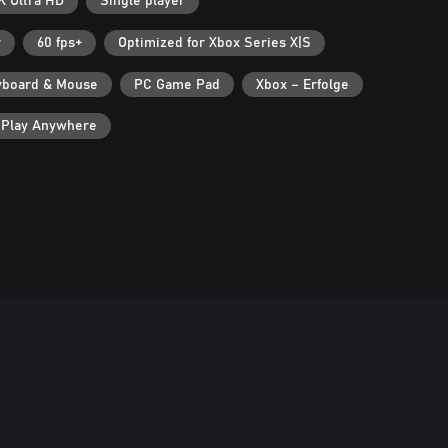
K Ultra HD
Single player
r
60 fps+
Optimized for Xbox Series X|S
yboard & Mouse
PC Game Pad
Xbox – Erfolge
 Play Anywhere