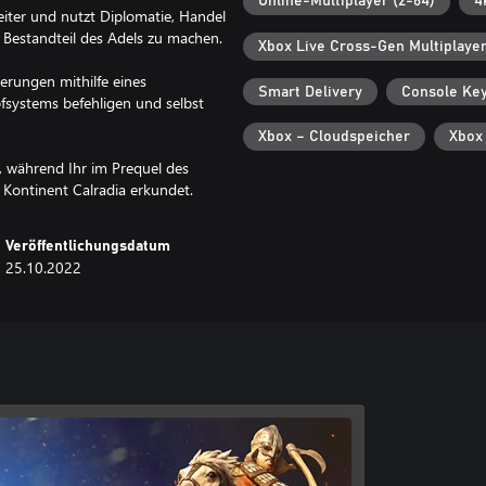
Online-Multiplayer (2-64)
4
eiter und nutzt Diplomatie, Handel
 Bestandteil des Adels zu machen.
Xbox Live Cross-Gen Multiplaye
gerungen mithilfe eines
Smart Delivery
Console Ke
pfsystems befehligen und selbst
Xbox – Cloudspeicher
Xbox
n, während Ihr im Prequel des
Kontinent Calradia erkundet.
Veröffentlichungsdatum
25.10.2022