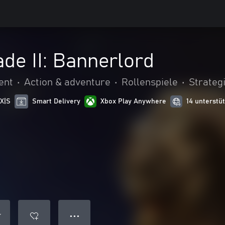
de II: Bannerlord
ent
•
Action & adventure
•
Rollenspiele
•
Strateg
 X|S
Smart Delivery
Xbox Play Anywhere
14 unterstü
● ● ●