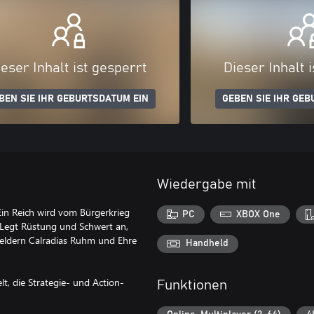
eser Inhalt ist gesperrt
Dieser Inhalt 
BEN SIE IHR GEBURTSDATUM EIN
GEBEN SIE IHR GEB
Wiedergabe mit
Ein Reich wird vom Bürgerkrieg
PC
XBOX One
. Legt Rüstung und Schwert an,
tfeldern Calradias Ruhm und Ehre
Handheld
elt, die Strategie- und Action-
Funktionen