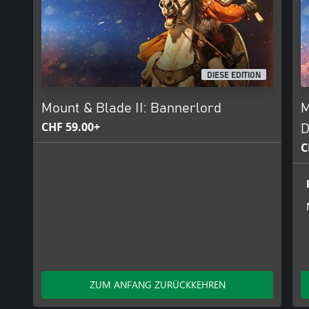
DIESE EDITION
Mount & Blade II: Bannerlord
M
CHF 59.00+
D
C
ZUM ANFANG ZURÜCKKEHREN