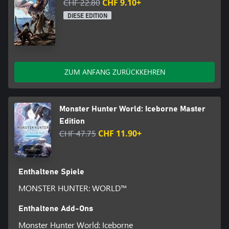
CHF 22.80
CHF 9.10+
DIESE EDITION
ZUM ANFANG ZURÜCKKEHREN
Monster Hunter World: Iceborne Master
Edition
CHF 47.75
CHF 11.90+
Enthaltene Spiele
MONSTER HUNTER: WORLD™
Enthaltene Add-Ons
Monster Hunter World: Iceborne