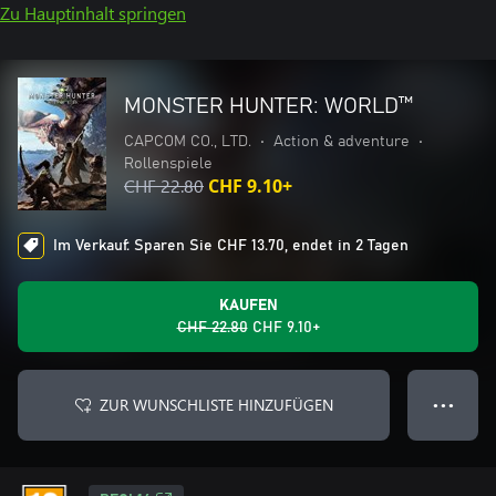
Zu Hauptinhalt springen
MONSTER HUNTER: WORLD™
CAPCOM CO., LTD.
•
Action & adventure
•
Rollenspiele
CHF 22.80
CHF 9.10+
Im Verkauf: Sparen Sie CHF 13.70, endet in 2 Tagen
KAUFEN
CHF 22.80
CHF 9.10+
ZUR WUNSCHLISTE HINZUFÜGEN
● ● ●