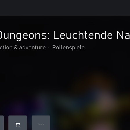
 Dungeons: Leuchtende N
ction & adventure
•
Rollenspiele
● ● ●