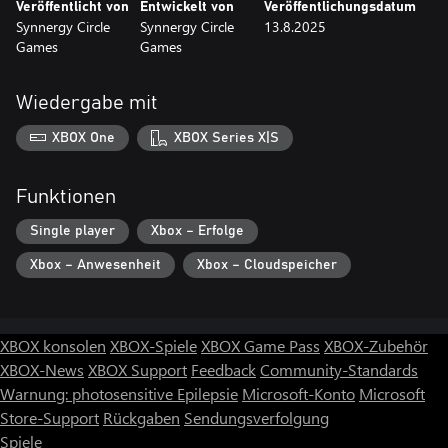
Veröffentlicht von
Entwickelt von
Veröffentlichungsdatum
Synnergy Circle
Synnergy Circle
13.8.2025
Games
Games
Wiedergabe mit
XBOX One
XBOX Series X|S
Funktionen
Single player
Xbox – Erfolge
Xbox – Anwesenheit
Xbox – Cloudspeicher
XBOX konsolen
XBOX-Spiele
XBOX Game Pass
XBOX-Zubehör
XBOX-News
XBOX Support
Feedback
Community-Standards
Warnung: photosensitive Epilepsie
Microsoft-Konto
Microsoft
Store-Support
Rückgaben
Sendungsverfolgung
Spiele