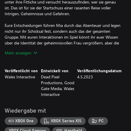
unter ihre Fittiche und versucht herauszufinden, wer sie genau
ist. Das ist für sie der Startschuss einer rasanten Reise voller
Intrigen, Geheimnisse und Gefahren.
Eure Entscheidungen führen Mia durch das Abenteuer und legen
nicht nur ihr Schicksal fest, sondern auch das der gesamten
Gruppe. Mit euren Interaktionen im Spiel könnt ihr euer Wissen
über die Identität der geheimnisvollen Frau vergrößern, aber die
Art und Weise, wie sich Mia der restlichen Gruppe gegenüber
Mehr anzeigen
verhält, wirkt sich ebenfalls aus – von daher will jede
Entscheidung gut überlegt sein.
Veröffentlicht von
Entwickelt von
Veröffentlichungsdatum
Wales Interactive
Dead Pixel
4.5.2023
Productions, Good
Gate Media, Wales
Interactive
Wiedergabe mit
XBOX One
XBOX Series X|S
PC
XBOX Cloud Gaming
Handheld