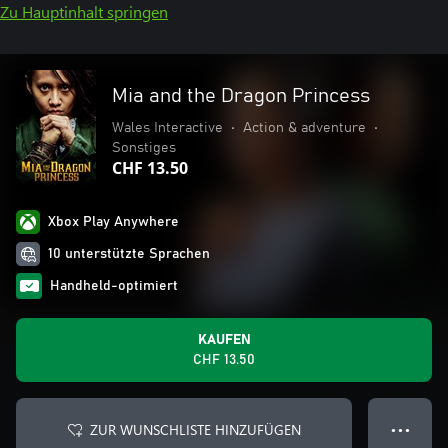
Zu Hauptinhalt springen
Mia and the Dragon Princess
Wales Interactive
•
Action & adventure
•
Sonstiges
CHF 13.50
Xbox Play Anywhere
10 unterstützte Sprachen
Handheld-optimiert
KAUFEN
CHF 13.50
ZUR WUNSCHLISTE HINZUFÜGEN
● ● ●