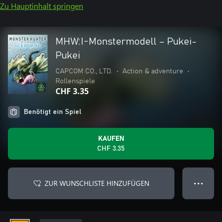
Zu Hauptinhalt springen
MHW:I-Monstermodell – Pukei-
Pukei
CAPCOM CO., LTD.
•
Action & adventure
•
Rollenspiele
CHF 3.35
Benötigt ein Spiel
KAUFEN
CHF 3.35
ZUR WUNSCHLISTE HINZUFÜGEN
● ● ●