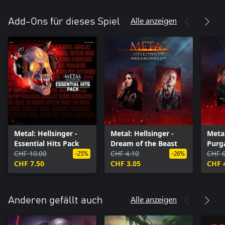
Alle anzeigen
Add-Ons für dieses Spiel
Metal: Hellsinger -
Metal: Hellsinger -
Metal
Essential Hits Pack
Dream of the Beast
Purg
CHF 10.00
CHF 4.10
CHF 6
-25%
-26%
CHF 7.50
CHF 3.05
CHF 
Alle anzeigen
Anderen gefällt auch