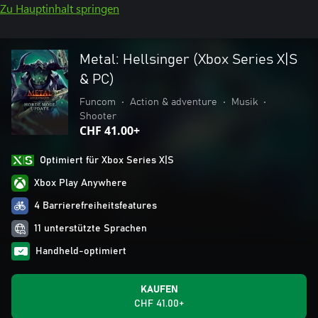
Zu Hauptinhalt springen
Metal: Hellsinger (Xbox Series X|S
& PC)
Funcom
•
Action & adventure
•
Musik
•
Shooter
CHF 41.00+
Optimiert für Xbox Series X|S
Xbox Play Anywhere
4 Barrierefreiheitsfeatures
11 unterstützte Sprachen
Handheld-optimiert
KAUFEN
CHF 41.00+