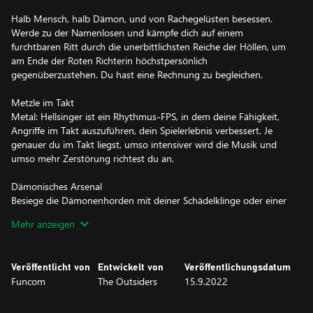
Halb Mensch, halb Dämon, und von Rachegelüsten besessen.
Werde zu der Namenlosen und kämpfe dich auf einem
furchtbaren Ritt durch die unerbittlichsten Reiche der Höllen, um
am Ende der Roten Richterin höchstpersönlich
gegenüberzustehen. Du hast eine Rechnung zu begleichen.
Metzle im Takt
Metal: Hellsinger ist ein Rhythmus-FPS, in dem deine Fähigkeit,
Angriffe im Takt auszuführen, dein Spielerlebnis verbessert. Je
genauer du im Takt liegst, umso intensiver wird die Musik und
umso mehr Zerstörung richtest du an.
Dämonisches Arsenal
Besiege die Dämonenhorden mit deiner Schädelklinge oder einer
Reihe von mörderischen Waffen. Nutze außerdem deinen
Mehr anzeigen
Exorzismus, um mit der Waffenfähigkeit deiner Wahl Verwüstung
anzurichten.
Veröffentlicht von
Entwickelt von
Veröffentlichungsdatum
Horden-Modus
Funcom
The Outsiders
15.9.2022
Tritt im Leviathan-Spielmodus an, in dem du in höllischen Arenen
immer herausforderndere Wellen von Dämonen besiegen musst.
Während du voranschreitest, musst du brutale Entscheidungen