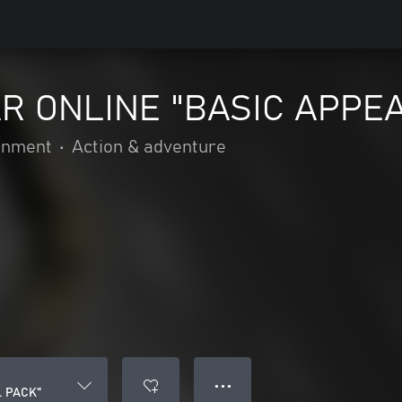
R ONLINE "BASIC APPE
ainment
•
Action & adventure
● ● ●
 PACK"