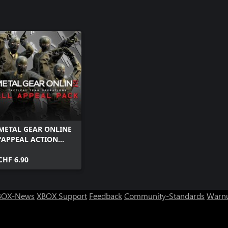
METAL GEAR ONLINE
"APPEAL ACTION
PACK"
CHF 6.90
BOX-News
XBOX Support
Feedback
Community-Standards
Warnu