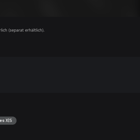
lich (separat erhältlich).
es X|S