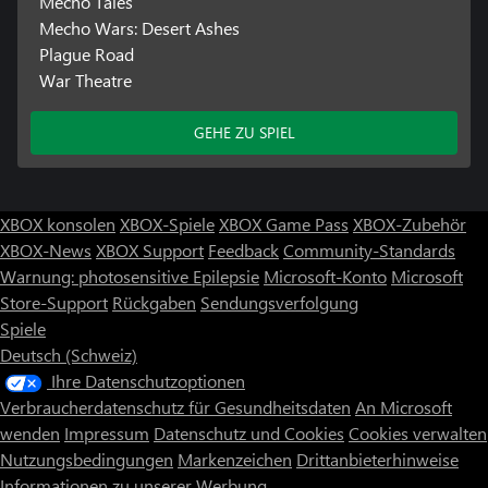
Mecho Tales
Mecho Wars: Desert Ashes
Plague Road
War Theatre
GEHE ZU SPIEL
XBOX konsolen
XBOX-Spiele
XBOX Game Pass
XBOX-Zubehör
XBOX-News
XBOX Support
Feedback
Community-Standards
Warnung: photosensitive Epilepsie
Microsoft-Konto
Microsoft
Store-Support
Rückgaben
Sendungsverfolgung
Spiele
Deutsch (Schweiz)
Ihre Datenschutzoptionen
Verbraucherdatenschutz für Gesundheitsdaten
An Microsoft
wenden
Impressum
Datenschutz und Cookies
Cookies verwalten
Nutzungsbedingungen
Markenzeichen
Drittanbieterhinweise
Informationen zu unserer Werbung