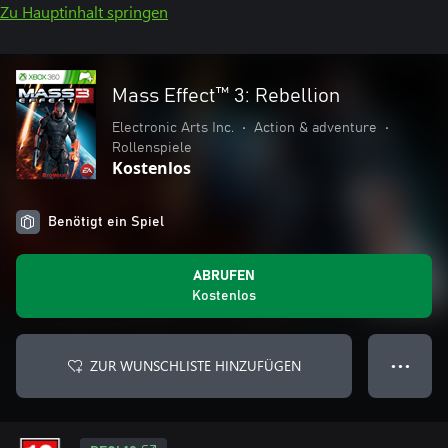
Zu Hauptinhalt springen
Mass Effect™ 3: Rebellion
Electronic Arts Inc.
•
Action & adventure
•
Rollenspiele
Kostenlos
Benötigt ein Spiel
ABRUFEN
Kostenlos
ZUR WUNSCHLISTE HINZUFÜGEN
● ● ●