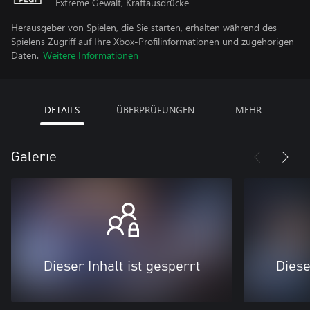
Extreme Gewalt, Kraftausdrücke
Herausgeber von Spielen, die Sie starten, erhalten während des
Spielens Zugriff auf Ihre Xbox-Profilinformationen und zugehörigen
Daten.
Weitere Informationen
DETAILS
ÜBERPRÜFUNGEN
MEHR
Galerie
Dieser Inhalt ist gesperrt
Diese