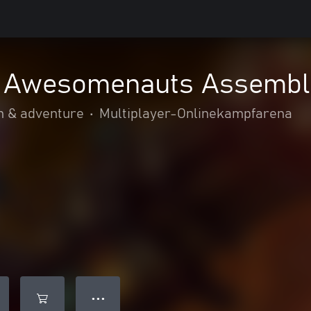
- Awesomenauts Assembl
n & adventure
•
Multiplayer-Onlinekampfarena
● ● ●