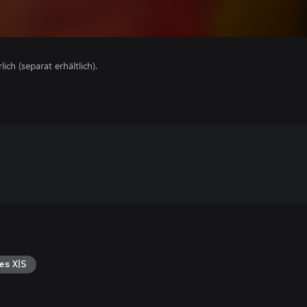
lich (separat erhältlich).
es X|S