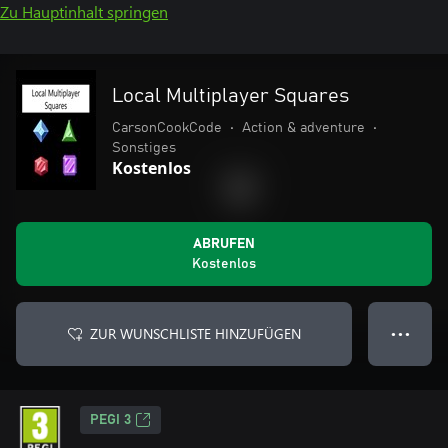
Zu Hauptinhalt springen
Local Multiplayer Squares
CarsonCookCode
•
Action & adventure
•
Sonstiges
Kostenlos
ABRUFEN
Kostenlos
ZUR WUNSCHLISTE HINZUFÜGEN
● ● ●
PEGI 3