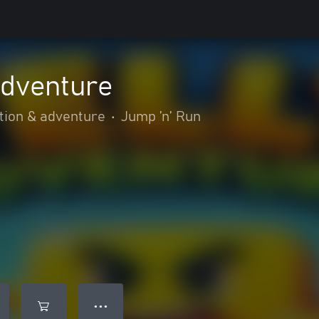
Adventure
tion & adventure
•
Jump ’n’ Run
● ● ●