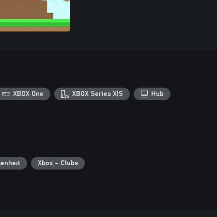
XBOX One
XBOX Series X|S
Hub
enheit
Xbox – Clubs