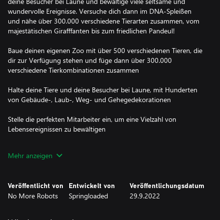
deine Besucher bei Laune und bewältige viele seltsame und
wundervolle Ereignisse. Versuche dich dann im DNA-Spleißen
und nähe über 300.000 verschiedene Tierarten zusammen, vom
majestätischen Girafffanten bis zum friedlichen Pandeul!
Baue deinen eigenen Zoo mit über 500 verschiedenen Tieren, die
dir zur Verfügung stehen und füge dann über 300.000
verschiedene Tierkombinationen zusammen
Halte deine Tiere und deine Besucher bei Laune, mit Hunderten
von Gebäude-, Laub-, Weg- und Gehegedekorationen
Stelle die perfekten Mitarbeiter ein, um eine Vielzahl von
Lebensereignissen zu bewältigen
Kontrolliere alles, was in deinem Park passiert, von dem, was
Mehr anzeigen
deine Tiere fressen, bis hin zu dem, was deine Tiere frisst...
Entscheide, ob du deinen Zoo über die Bücher führen möchtest...
Veröffentlicht von
Entwickelt von
Veröffentlichungsdatum
oder gegen das Gesetz verstößt und das zusätzliche Geld
No More Robots
Springloaded
29.9.2022
einsteckst [
Mit Let's Build a Zoo kannst du eine Vielzahl von Tieren aus