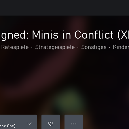
gned: Minis in Conflict (
 Ratespiele
•
Strategiespiele
•
Sonstiges
•
Kinder
● ● ●
Xbox One)