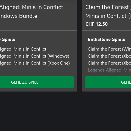
ligned: Minis in Conflict
Claim the Forest 
indows Bundle
Minis in Conflict 
CHF 12.50
 Spiele
Enthaltene Spiele
gned: Minis in Conflict
Claim the Forest (Wi
igned: Minis in Conflict (Windows)
Claim the Forest (Xb
igned: Minis in Conflict (Xbox One)
Claim the Forest (Xbo
Legends Aligned: Mini
Legends Aligned: Min
GEHE ZU SPIEL
GEHE
Legends Aligned: Mini