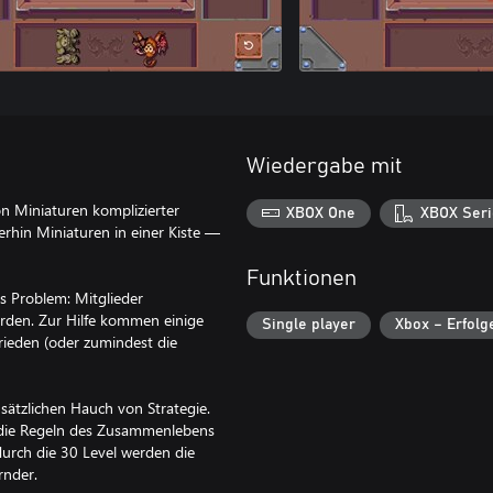
Wiedergabe mit
on Miniaturen komplizierter
XBOX One
XBOX Seri
erhin Miniaturen in einer Kiste —
Funktionen
as Problem: Mitglieder
werden. Zur Hilfe kommen einige
Single player
Xbox – Erfolg
Frieden (oder zumindest die
sätzlichen Hauch von Strategie.
st die Regeln des Zusammenlebens
 durch die 30 Level werden die
nder.​