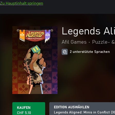
Zu Hauptinhalt springen
Legends Ali
Afil Games
•
Puzzle- &
2 unterstützte Sprachen
EDITION AUSWÄHLEN
KAUFEN
Legends Aligned: Minis in Conflict (
CHF 5.10