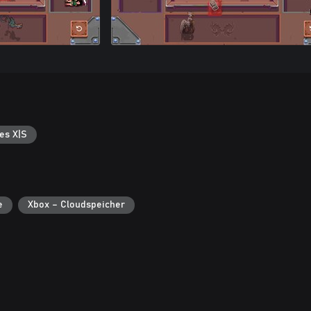
es X|S
e
Xbox – Cloudspeicher