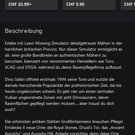
CHF 22.95+
CHF 5.95
CHF 
Beschreibung
Erlebe mit Lawn Mowing Simulator detailgetreues Mähen in der
herrlichen britischen Provinz. Nur dieser Simulator ermöglicht es
dir, eine große Bandbreite an authentischen Mähern zu
benutzen, lizenziert von renommierten Herstellern wie Toro,
SCAG und STIGA, während du deine Rasenpflegefirma aufbaust.
Dino Safari öffnete erstmals 1994 seine Tore und nutzte die
damals herrschende Popularität der prähistorischen Zeit, die bis
heute ungebrochen scheint. Es gibt vier um einen zentralen
Vulkan angeordnete Zonen mit acht Dinosauriern, deren
Rasenflächen gepflegt werden müssen… aber traust du dich
auch?
Die schönsten antiken Stätten Großbritanniens brauchen Pflege!
Entdecke 4 neue Orte: die Royal Stones, Druid’s Tor, das „Ancient
Aurochs“ und Aurochs Hill. Arbeite vorsichtig, denn diese Orte