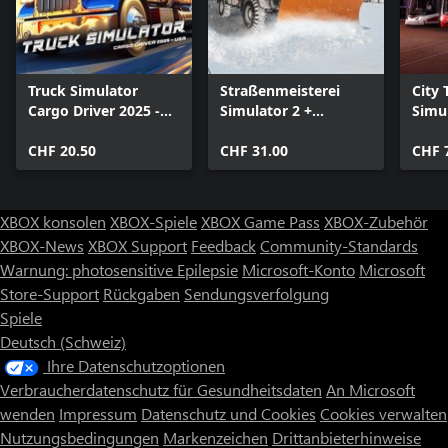
Truck Simulator
Straßenmeisterei
City 
Cargo Driver 2025 -
Simulator 2 +
Simul
USA
Winterdienst
Colle
CHF 20.50
CHF 31.00
CHF 
XBOX konsolen
XBOX-Spiele
XBOX Game Pass
XBOX-Zubehör
XBOX-News
XBOX Support
Feedback
Community-Standards
Warnung: photosensitive Epilepsie
Microsoft-Konto
Microsoft
Store-Support
Rückgaben
Sendungsverfolgung
Spiele
Deutsch (Schweiz)
Ihre Datenschutzoptionen
Verbraucherdatenschutz für Gesundheitsdaten
An Microsoft
wenden
Impressum
Datenschutz und Cookies
Cookies verwalten
Nutzungsbedingungen
Markenzeichen
Drittanbieterhinweise