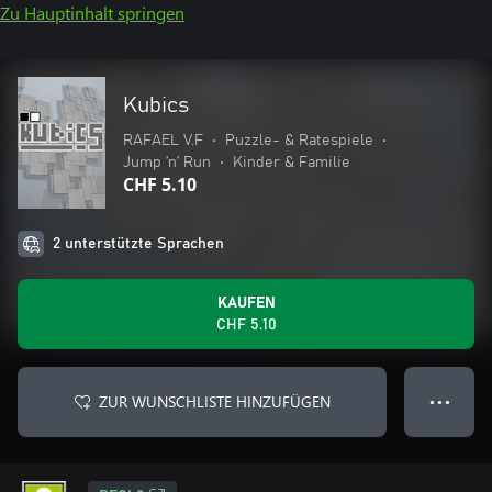
Zu Hauptinhalt springen
Kubics
RAFAEL V.F
•
Puzzle- & Ratespiele
•
Jump ’n’ Run
•
Kinder & Familie
CHF 5.10
2 unterstützte Sprachen
KAUFEN
CHF 5.10
ZUR WUNSCHLISTE HINZUFÜGEN
● ● ●