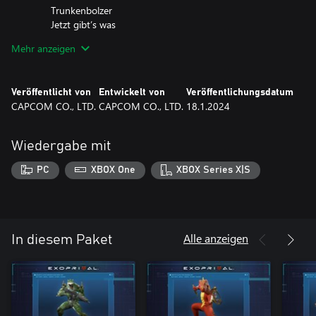
Trunkenbolzer
Jetzt gibt’s was
Minidrache
Mehr anzeigen
"Roadblock Alpha Großer Hase"-Set
Großer Hase
Knopfaugenhase
Veröffentlicht von
Entwickelt von
Veröffentlichungsdatum
Unbeeindruckt
CAPCOM CO., LTD.
CAPCOM CO., LTD.
18.1.2024
Ich schütze dich!
Müdes Häschen
"Barrage Alpha-Mystiker"-Set
Wiedergabe mit
Mystiker
Explosiver Altar
PC
XBOX One
XBOX Series X|S
Auf dem Boden
Das ist HEIß.
Schädeltalisman
"Witchdoctor Alpha-Herrscher"-Set
Herrscher
Alle anzeigen
In diesem Paket
Ritualsymbol
Wachstumsschub
Der Arzt ist da!
– Amulett der Macht