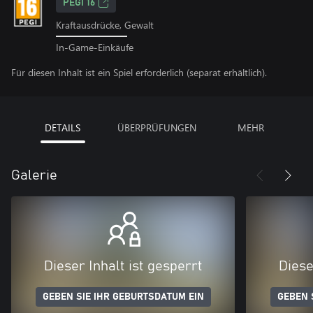
PEGI 16
Kraftausdrücke, Gewalt
In-Game-Einkäufe
Für diesen Inhalt ist ein Spiel erforderlich (separat erhältlich).
DETAILS
ÜBERPRÜFUNGEN
MEHR
Galerie
Dieser Inhalt ist gesperrt
Diese
GEBEN SIE IHR GEBURTSDATUM EIN
GEBEN 