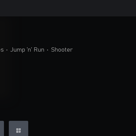
os
•
Jump ’n’ Run
•
Shooter