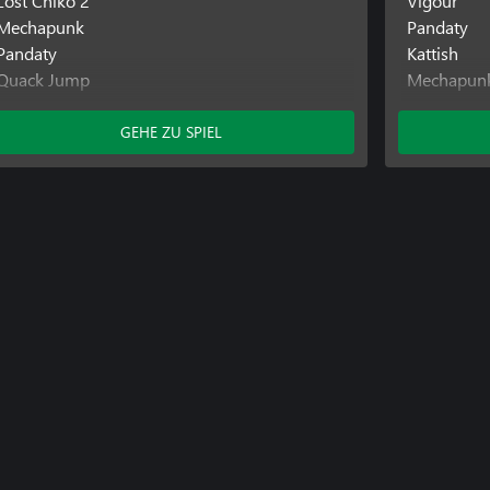
Lost Chiko 2
Vigour
Mechapunk
Pandaty
Pandaty
Kattish
Quack Jump
Mechapun
Ratyboy Adventures
Pipe Dream
Resetail
Rattyvity 
GEHE ZU SPIEL
Skeljump
Ratyboy A
Yello Adventures
Resetail
Webgeon S
Sentry Pa
Skeljump
Yello Adve
Blacksmith