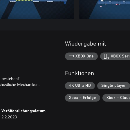
Wiedergabe mit
XBOX One
XBOX Seri
Funktionen
zu bestehen?
schiedliche Mechaniken.
4K Ultra HD
Single player
Xbox – Erfolge
Xbox – Clou
Veröffentlichungsdatum
2.2.2023