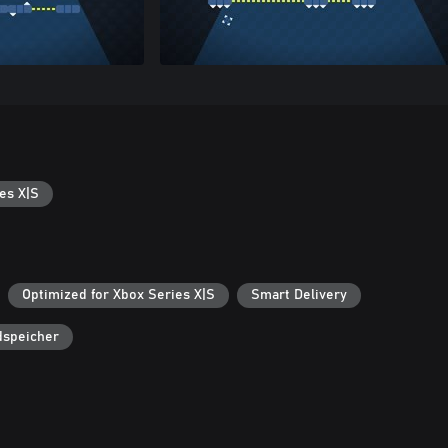
es X|S
Optimized for Xbox Series X|S
Smart Delivery
dspeicher