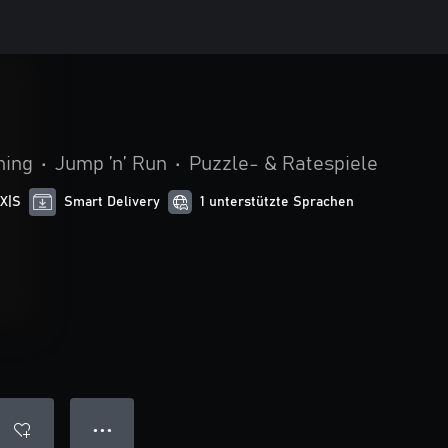
hing
•
Jump ’n’ Run
•
Puzzle- & Ratespiele
 X|S
Smart Delivery
1 unterstützte Sprachen
● ● ●