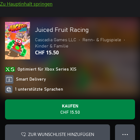
Zu Hauptinhalt springen
Juiced Fruit Racing
Cascadia Games LLC
•
Renn- & Flugspiele
•
Kinder & Familie
CHF 15.50
Optimiert für Xbox Series X|S
Smart Delivery
1 unterstützte Sprachen
KAUFEN
CHF 15.50
ZUR WUNSCHLISTE HINZUFÜGEN
● ● ●