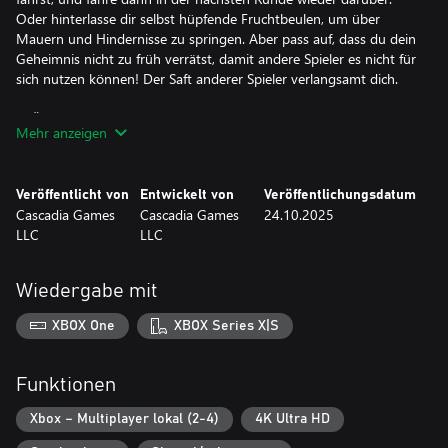
Oder hinterlasse dir selbst hüpfende Fruchtbeulen, um über
Mauern und Hindernisse zu springen. Aber pass auf, dass du dein
Geheimnis nicht zu früh verrätst, damit andere Spieler es nicht für
sich nutzen können! Der Saft anderer Spieler verlangsamt dich.
PRÄZISE STEUERUNG UND LENKUNG
Mehr anzeigen
Die vertraute, reaktionsschnelle Steuerung eignet sich für alle
Rennstile, egal ob du ein Drift-Ass oder ein vorsichtiger Fahrer
Veröffentlicht von
Entwickelt von
Veröffentlichungsdatum
bist. Dank schneller Beschleunigung und kurzen Drehern behältst
Cascadia Games
Cascadia Games
24.10.2025
du immer die Kontrolle und bist mitten im Geschehen.
LLC
LLC
16 STRECKEN UND ES WERDEN IMMER MEHR
Wiedergabe mit
Es gibt 16 einzigartige Strecken mit engen Kurven, Hügeln und
Tälern und vielen Boosts. Jede Strecke hat mehrere versteckte
XBOX One
XBOX Series X|S
Abkürzungen, die es zu entdecken und für den Sieg zu nutzen
gilt!
Funktionen
Xbox – Multiplayer lokal (2-4)
4K Ultra HD