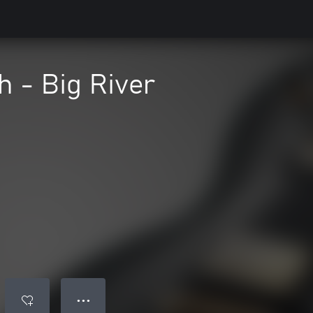
 - Big River
● ● ●