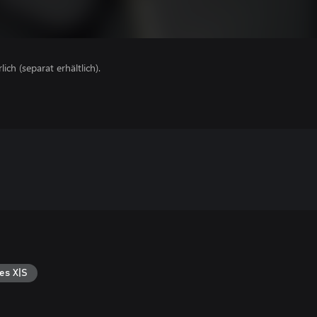
lich (separat erhältlich).
es X|S