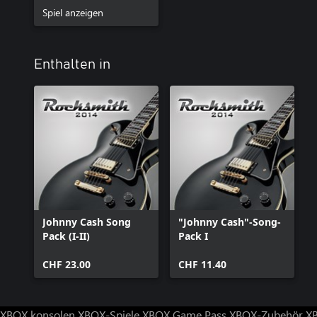
Spiel anzeigen
Enthalten in
Johnny Cash Song
"Johnny Cash"-Song-
Pack (I-II)
Pack I
CHF 23.00
CHF 11.40
XBOX konsolen
XBOX-Spiele
XBOX Game Pass
XBOX-Zubehör
X