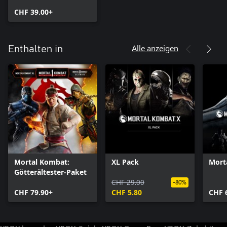
CHF 39.00+
Alle anzeigen
Enthalten in
Mortal Kombat:
XL Pack
Mort
Götterältester-Paket
CHF 29.00
-80%
CHF 79.90+
CHF 5.80
CHF 