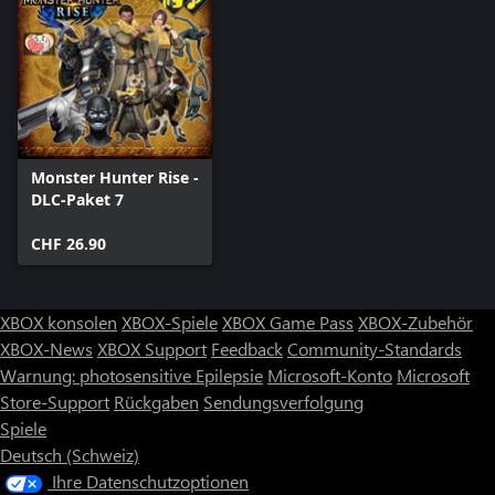
Monster Hunter Rise -
DLC-Paket 7
CHF 26.90
XBOX konsolen
XBOX-Spiele
XBOX Game Pass
XBOX-Zubehör
XBOX-News
XBOX Support
Feedback
Community-Standards
Warnung: photosensitive Epilepsie
Microsoft-Konto
Microsoft
Store-Support
Rückgaben
Sendungsverfolgung
Spiele
Deutsch (Schweiz)
Ihre Datenschutzoptionen