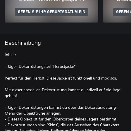
GEBEN SIE IHR GEBURTSDATUM EIN
GEBEN 
Beschreibung
Inhalt:
- Jäger-Dekorrüstungsteil "Herbstjacke"
Perfekt für den Herbst. Diese Jacke ist funktionell und modisch.
Mit dieser speziellen Dekorrüstung kannst du stilvoll auf die Jagd
gehen!
- Jäger-Dekorrüstungen kannst du über das Dekorausrüstung-
Menü der Objekttruhe anlegen.
- Dieses Objekt ist für den Oberkörper deines Jägers bestimmt.
- Dekorrüstungen sind "Skins", die das Aussehen des Charakters
ändern. Sie haben keinen Einfluss auf dessen Werte oder