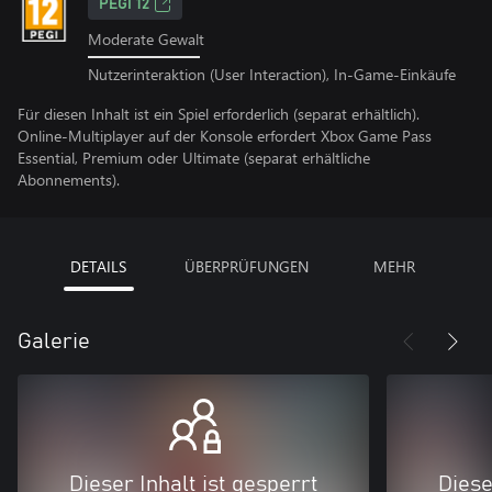
PEGI 12
Moderate Gewalt
Nutzerinteraktion (User Interaction), In-Game-Einkäufe
Für diesen Inhalt ist ein Spiel erforderlich (separat erhältlich).
Online-Multiplayer auf der Konsole erfordert Xbox Game Pass
Essential, Premium oder Ultimate (separat erhältliche
Abonnements).
DETAILS
ÜBERPRÜFUNGEN
MEHR
Galerie
Dieser Inhalt ist gesperrt
Diese