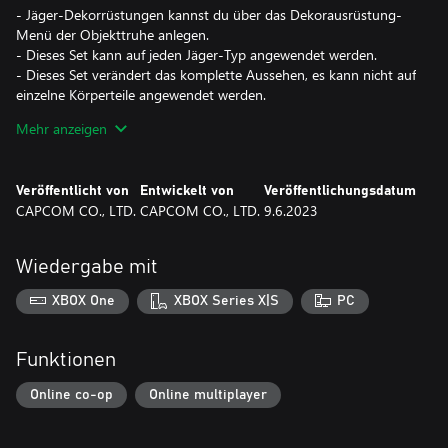
- Jäger-Dekorrüstungen kannst du über das Dekorausrüstung-
Menü der Objekttruhe anlegen.
- Dieses Set kann auf jeden Jäger-Typ angewendet werden.
- Dieses Set verändert das komplette Aussehen, es kann nicht auf
einzelne Körperteile angewendet werden.
- Einige Elemente des Sets weichen von der Version ab, die der
Mehr anzeigen
Charakter im Spiel trägt. Frisur und Stimme sind nicht beinhaltet.
- Dekorrüstungen sind "Skins", die das Aussehen des Charakters
ändern. Sie haben keinen Einfluss auf dessen Werte oder
Veröffentlicht von
Entwickelt von
Veröffentlichungsdatum
Fähigkeiten. Waffe nicht eingeschlossen.
CAPCOM CO., LTD.
CAPCOM CO., LTD.
9.6.2023
*Dieser Inhalt ist auch als Teil eines oder mehrerer Bundles
erhältlich. Bitte überprüfe deine bisherigen Käufe, um doppelte
Wiedergabe mit
Käufe zu vermeiden.
XBOX One
XBOX Series X|S
PC
Funktionen
Online co-op
Online multiplayer