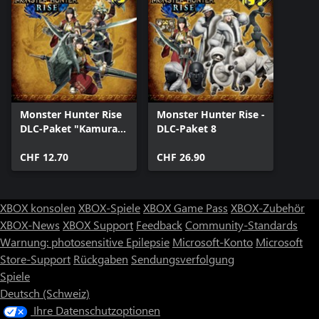
Monster Hunter Rise
Monster Hunter Rise -
DLC-Paket "Kamura-
DLC-Paket 8
Kollektion"
CHF 12.70
CHF 26.90
XBOX konsolen
XBOX-Spiele
XBOX Game Pass
XBOX-Zubehör
XBOX-News
XBOX Support
Feedback
Community-Standards
Warnung: photosensitive Epilepsie
Microsoft-Konto
Microsoft
Store-Support
Rückgaben
Sendungsverfolgung
Spiele
Deutsch (Schweiz)
Ihre Datenschutzoptionen