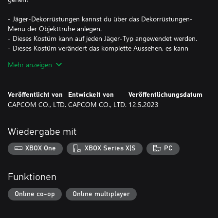
- Jäger-Dekorrüstungen kannst du über das Dekorrüstungen-
Menü der Objekttruhe anlegen.
- Dieses Kostüm kann auf jeden Jäger-Typ angewendet werden.
- Dieses Kostüm verändert das komplette Aussehen, es kann
nicht auf einzelne Körperteile angewendet werden.
Mehr anzeigen
- Einige Kostümelemente weichen von der Version ab, die der
Charakter im Spiel trägt. Frisur und Stimme sind nicht beinhaltet.
- Dekorrüstungen sind "Skins", die das Aussehen des Charakters
Veröffentlicht von
Entwickelt von
Veröffentlichungsdatum
ändern. Sie haben keinen Einfluss auf dessen Werte oder
CAPCOM CO., LTD.
CAPCOM CO., LTD.
12.5.2023
Fähigkeiten.
*Dieser Inhalt ist auch als Teil eines oder mehrerer Bundles
Wiedergabe mit
erhältlich. Bitte überprüfe deine bisherigen Käufe, um doppelte
Käufe zu vermeiden.
XBOX One
XBOX Series X|S
PC
Funktionen
Online co-op
Online multiplayer