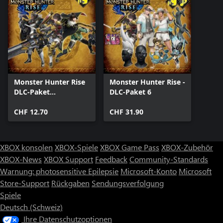
Monster Hunter Rise
Monster Hunter Rise -
DLC-Paket
DLC-Paket 6
"Königreich-
Kollektion"
CHF 12.70
CHF 31.90
XBOX konsolen
XBOX-Spiele
XBOX Game Pass
XBOX-Zubehör
XBOX-News
XBOX Support
Feedback
Community-Standards
Warnung: photosensitive Epilepsie
Microsoft-Konto
Microsoft
Store-Support
Rückgaben
Sendungsverfolgung
Spiele
Deutsch (Schweiz)
Ihre Datenschutzoptionen