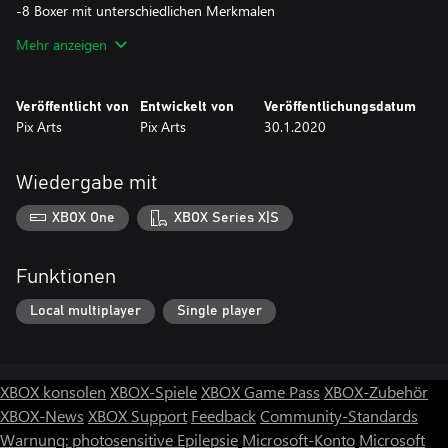
-8 Boxer mit unterschiedlichen Merkmalen
-Einfache Gamepad-Steuerung
Mehr anzeigen
-Realistische Boxgeräusche
-International Turniermodus
-Viele verschiedene Realitics-Boxanimationen
Veröffentlicht von
Entwickelt von
Veröffentlichungsdatum
Pix Arts
Pix Arts
30.1.2020
Gewinnen Sie das International Turnier für Ihr Land!
Wiedergabe mit
XBOX One
XBOX Series X|S
Funktionen
Local multiplayer
Single player
XBOX konsolen
XBOX-Spiele
XBOX Game Pass
XBOX-Zubehör
XBOX-News
XBOX Support
Feedback
Community-Standards
Warnung: photosensitive Epilepsie
Microsoft-Konto
Microsoft