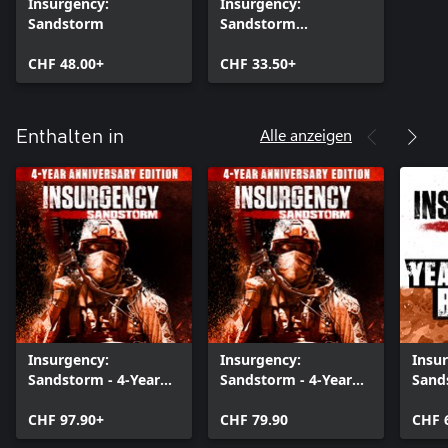
Insurgency:
Insurgency:
Sandstorm
Sandstorm
(Windows)
CHF 48.00+
CHF 33.50+
Alle anzeigen
Enthalten in
Insurgency:
Insurgency:
Insu
Sandstorm - 4-Year
Sandstorm - 4-Year
Sand
Anniversary Edition
Anniversary Edition
1+2+
CHF 97.90+
CHF 79.90
CHF 