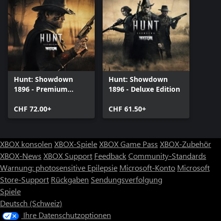
Hunt: Showdown
Hunt: Showdown
1896 - Premium
1896 - Deluxe Edition
Edition
CHF 72.00+
CHF 61.50+
XBOX konsolen
XBOX-Spiele
XBOX Game Pass
XBOX-Zubehör
XBOX-News
XBOX Support
Feedback
Community-Standards
Warnung: photosensitive Epilepsie
Microsoft-Konto
Microsoft
Store-Support
Rückgaben
Sendungsverfolgung
Spiele
Deutsch (Schweiz)
Ihre Datenschutzoptionen