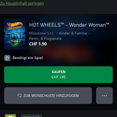
Zu Hauptinhalt springen
HOT WHEELS™ - Wonder Woman™
Milestone S.r.l.
•
Kinder & Familie
•
Renn- & Flugspiele
CHF 1.90
Benötigt ein Spiel
KAUFEN
CHF 1.90
ZUR WUNSCHLISTE HINZUFÜGEN
● ● ●