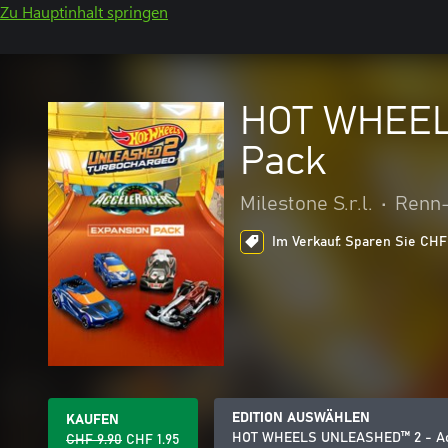
Zu Hauptinhalt springen
HOT WHEEL
Pack
Milestone S.r.l.
•
Renn-
Im Verkauf: Sparen Sie CHF 
EDITION AUSWÄHLEN
KAUFEN
HOT WHEELS UNLEASHED™ 2 - Acc
CHF 9.90
CHF 1.95