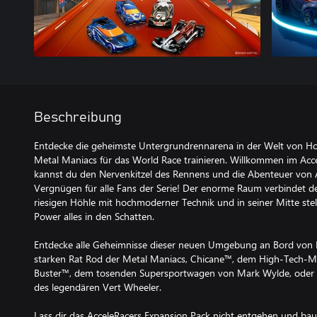
Beschreibung
Entdecke die geheimste Untergrundrennarena in der Welt von H
Metal Maniacs für das World Race trainieren. Willkommen im Acce
kannst du den Nervenkitzel des Rennens und die Abenteuer von A
Vergnügen für alle Fans der Serie! Der enorme Raum verbindet 
riesigen Höhle mit hochmoderner Technik und in seiner Mitte stel
Power alles in den Schatten.
Entdecke alle Geheimnisse dieser neuen Umgebung an Bord von 
starken Rat Rod der Metal Maniacs, Chicane™, dem High-Tech-Mu
Buster™, dem tosenden Supersportwagen von Mark Wylde, oder V
des legendären Vert Wheeler.
Lass dir das AcceleRacers Expansion Pack nicht entgehen und bau