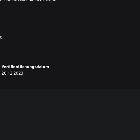
e;
eashed-Profil noch individueller
s Vol. 1.
Veröffentlichungsdatum
20.12.2023