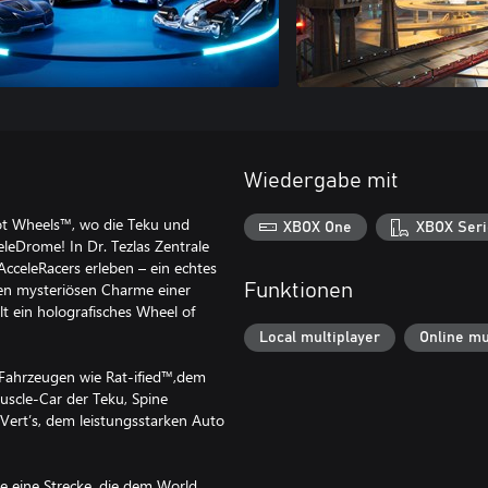
Wiedergabe mit
ot Wheels™, wo die Teku und
XBOX One
XBOX Seri
leDrome! In Dr. Tezlas Zentrale
cceleRacers erleben – ein echtes
den mysteriösen Charme einer
Funktionen
lt ein holografisches Wheel of
Local multiplayer
Online mu
Fahrzeugen wie Rat-ified™,dem
scle-Car der Teku, Spine
ert’s, dem leistungsstarken Auto
e eine Strecke, die dem World