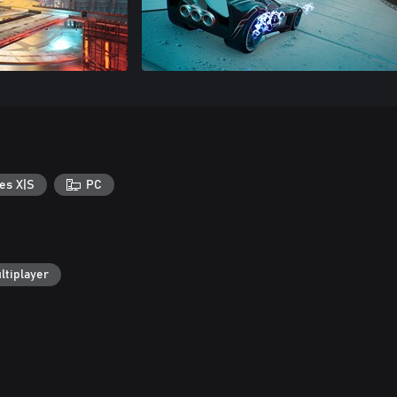
es X|S
PC
ltiplayer