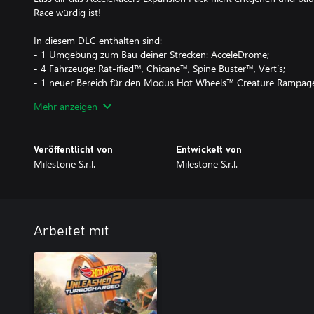
Race würdig ist!
In diesem DLC enthalten sind:
- 1 Umgebung zum Bau deiner Strecken: AcceleDrome;
- 4 Fahrzeuge: Rat-ified™, Chicane™, Spine Buster™, Vert’s;
- 1 neuer Bereich für den Modus Hot Wheels™ Creature Rampag
- Hintergrund, Profilbild, Tag und Kartenhintergrund, um dein Unl
Mehr anzeigen
zu gestalten!
Dieser DLC ist Teil des HOT WHEELS UNLEASHED™ 2 - Season Pas
Veröffentlicht von
Entwickelt von
Milestone S.r.l.
Milestone S.r.l.
Arbeitet mit