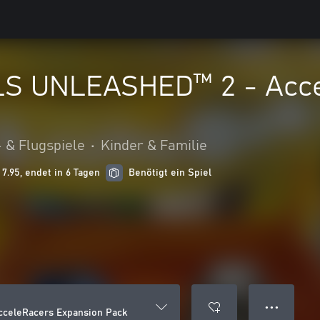
S UNLEASHED™ 2 - Acce
 & Flugspiele
•
Kinder & Familie
7.95, endet in 6 Tagen
Benötigt ein Spiel
● ● ●
eleRacers Expansion Pack