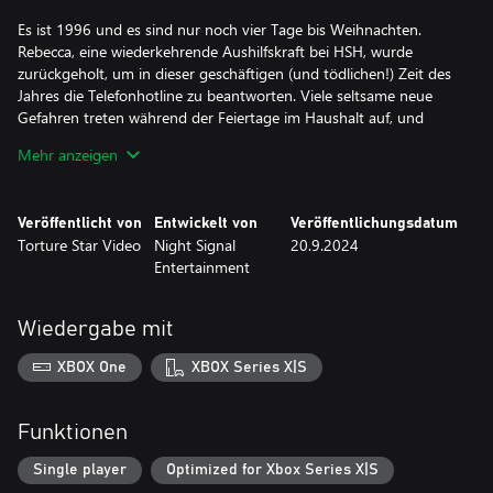
Es ist 1996 und es sind nur noch vier Tage bis Weihnachten.
Rebecca, eine wiederkehrende Aushilfskraft bei HSH, wurde
zurückgeholt, um in dieser geschäftigen (und tödlichen!) Zeit des
Jahres die Telefonhotline zu beantworten. Viele seltsame neue
Gefahren treten während der Feiertage im Haushalt auf, und
einige von ihnen könnten das Ende aller Dinge über und unter
Mehr anzeigen
der Erde bedeuten. Willkommen zurück bei HSH. Wir zählen alle
Veröffentlicht von
Entwickelt von
Veröffentlichungsdatum
Torture Star Video
Night Signal
20.9.2024
Entertainment
Wiedergabe mit
XBOX One
XBOX Series X|S
Funktionen
Single player
Optimized for Xbox Series X|S