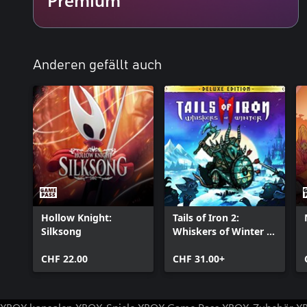
neue Questreihe. Neue Bosskämpfe. Neue Talismane. Neue Feind
• Lebensblut: Neue Kartographiewerkzeuge. Neue Bosskämpfe. Ve
Versteckte Extras!
• Göttersucher: Nimm deinen Platz unter den Göttern ein. Neue 
Spielmodus.
Anderen gefällt auch
Hollow Knight:
Tails of Iron 2:
Silksong
Whiskers of Winter -
Deluxe Edition
CHF 22.00
CHF 31.00+