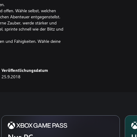
en.
d offen. Wähle selbst, welchen
chen Abenteuer entgegenstellst.
erne Zauber, werde stärker und
, sprinte schnell wie der Blitz und
ten und Fähigkeiten. Wähle deine
n in traditioneller 2D•Animation
nd uralten Rittern auf deiner
Veröffentlichungsdatum
ind und trage ihn in deinem
25.9.2018
eugen. Kaufe Kompasse,
ften von Hollow Knight besser zu
von Christopher Larkin.
sskämpfe. Neue Fähigkeiten.
 die Truppe. Eine umfangreiche
Nur PC
U