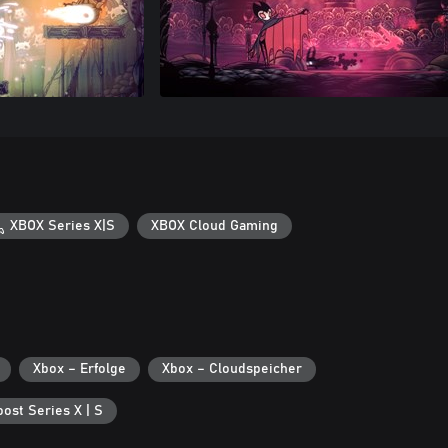
XBOX Series X|S
XBOX Cloud Gaming
Xbox – Erfolge
Xbox – Cloudspeicher
ost Series X | S