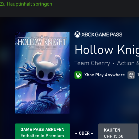
Zu Hauptinhalt springen
Hollow Knig
Team Cherry
•
Action 
Xbox Play Anywhere
GAME PASS ABRUFEN
KAUFEN
– ODER –
Enthalten in Premium
CHF 15.50