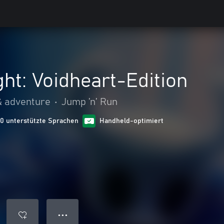
ht: Voidheart-Edition
& adventure
•
Jump ’n’ Run
10 unterstützte Sprachen
Handheld-optimiert
● ● ●