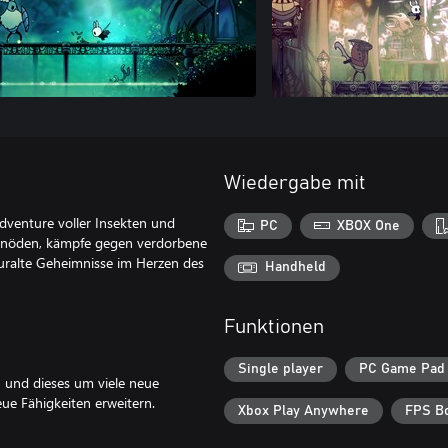
Wiedergabe mit
dventure voller Insekten und
PC
XBOX One
 Einöden, kämpfe gegen verdorbene
 uralte Geheimnisse im Herzen des
Handheld
Funktionen
Single player
PC Game Pad
en und dieses um viele neue
e Fähigkeiten erweitern.
Xbox Play Anywhere
FPS Bo