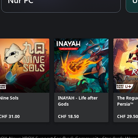
e. Neue Freunde.
rbesserte Bosse. Neue Musik.
Bosse. Neue Aufgaben. Neuer
Nine Sols
INAYAH - Life after
The Rogue
Gods
Persia™
CHF 31.00
CHF 18.50
CHF 29.50