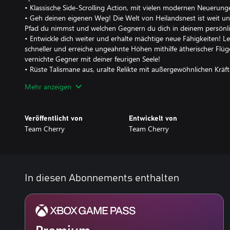
• Klassische Side-Scrolling Action, mit vielen modernen Neuerung
• Geh deinen eigenen Weg! Die Welt von Heilandsnest ist weit un
Pfad du nimmst und welchen Gegnern du dich in deinem persönli
• Entwickle dich weiter und erhalte mächtige neue Fähigkeiten! L
schneller und erreiche ungeahnte Höhen mithilfe ätherischer Flügel
vernichte Gegner mit deiner feurigen Seele!
• Rüste Talismane aus, uralte Relikte mit außergewöhnlichen Kräf
Favoriten und gestalte dein Abenteuer ganz individuell!
Mehr anzeigen
• Eine Vielzahl an niedlichen und unheimlichen Charakteren werde
Bild für Bild dargestellt und zum Leben erweckt.
• Über 150 Gegner! 40 epische Bosse! Stelle dich wilden Bestien u
Veröffentlicht von
Entwickelt von
Reise durch das Königreich. Finde und besiege jeden einzelnen Fe
Team Cherry
Team Cherry
Journal des Jägers ein.
• Kartiere deine Reise mit umfassenden kartographischen Werkz
Schreibfedern, Karten und Nadeln, um die verwinkelten Landscha
verstehen.
• Eine epische Orchesterpartitur mit über 40 Tracks, komponiert 
In diesen Abonnements enthalten
Inhaltspack-Details
• Verborgene Träume: Mächtige neue Feinde erscheinen! Neue Bo
Neue Musik.
• Die Grimmige Truppe: Entfache die Albtraumlaterne. Beschwöre
Premium