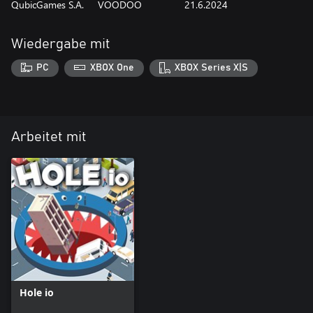
QubicGames S.A.
VOODOO
21.6.2024
Wiedergabe mit
PC
XBOX One
XBOX Series X|S
Arbeitet mit
Hole io