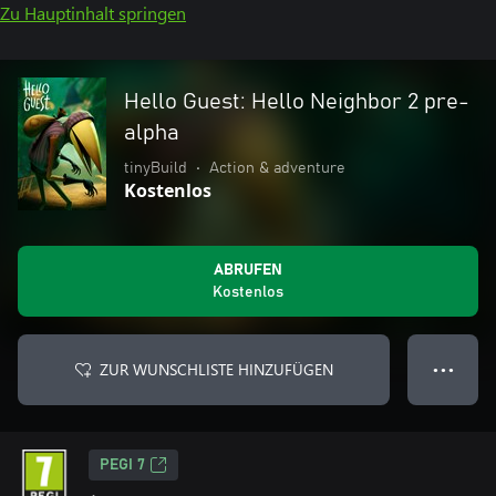
Zu Hauptinhalt springen
Hello Guest: Hello Neighbor 2 pre-
alpha
tinyBuild
•
Action & adventure
Kostenlos
ABRUFEN
Kostenlos
ZUR WUNSCHLISTE HINZUFÜGEN
● ● ●
PEGI 7