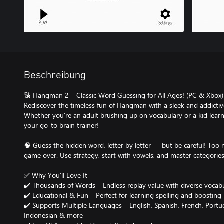
Beschreibung
🔠 Hangman 2 – Classic Word Guessing for All Ages! (PC & Xbox)
Rediscover the timeless fun of Hangman with a sleek and addictiv
Whether you're an adult brushing up on vocabulary or a kid lea
your go-to brain trainer!
🧠 Guess the hidden word, letter by letter — but be careful! Too
game over. Use strategy, start with vowels, and master categories
✅ Why You’ll Love It
✔️ Thousands of Words – Endless replay value with diverse vocab
✔️ Educational & Fun – Perfect for learning spelling and boosting 
✔️ Supports Multiple Languages – English, Spanish, French, Portug
Indonesian & more