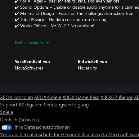
✔️ For All Ages – Ideal for adults, kids, and even seniors
✔️ Sound Options – Enable or disable audio anytime for a calm ex
✔️ Minimalist Design – Focus on the challenge, distraction-free
✔️ Total Privacy – No data collection, no tracking
✔️ Works Offline – No Wi-Fi? No problem!
🎮 Full PC & Xbox Controller Support
Mehr anzeigen
🛡️ FULL GAME – No ads, no in-app purchases, no internet requir
🧩 How to Play
Veröffentlicht von
Entwickelt von
Choose a category and difficulty
NovaSoftwares
Novativity
Start guessing letters — avoid too many mistakes
Complete the word before it’s too late!
💡 Pro Tip: Begin with vowels for a higher chance of success.
XBOX konsolen
XBOX-Spiele
XBOX Game Pass
XBOX-Zubehör
X
🎯 Ready to test your brain and expand your vocabulary?
Support
Rückgaben
Sendungsverfolgung
Download Hangman 2 now and enjoy the ultimate classic word puzz
Spiele
🔥
Deutsch (Schweiz)
Ihre Datenschutzoptionen
Verbraucherdatenschutz für Gesundheitsdaten
An Microsoft we