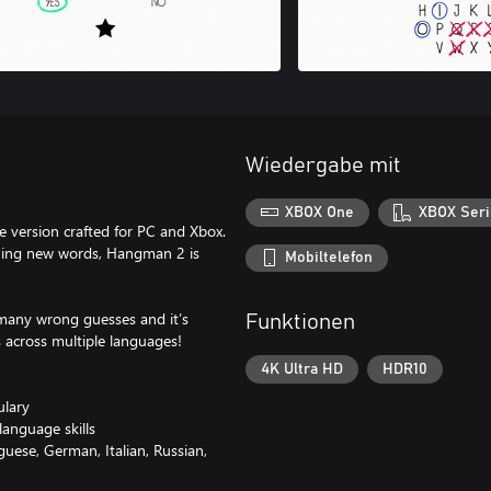
Wiedergabe mit
XBOX One
XBOX Seri
e version crafted for PC and Xbox.
rning new words, Hangman 2 is
Mobiltelefon
 many wrong guesses and it’s
Funktionen
 across multiple languages!
4K Ultra HD
HDR10
ulary
language skills
uese, German, Italian, Russian,