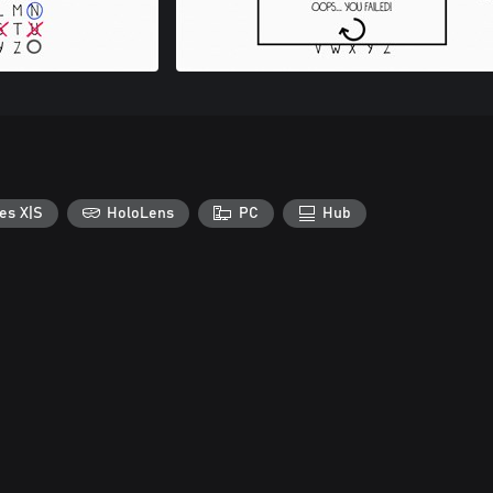
es X|S
HoloLens
PC
Hub