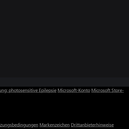
ng: photosensitive Epilepsie
Microsoft-Konto
Microsoft Store-
zungsbedingungen
Markenzeichen
Drittanbieterhinweise