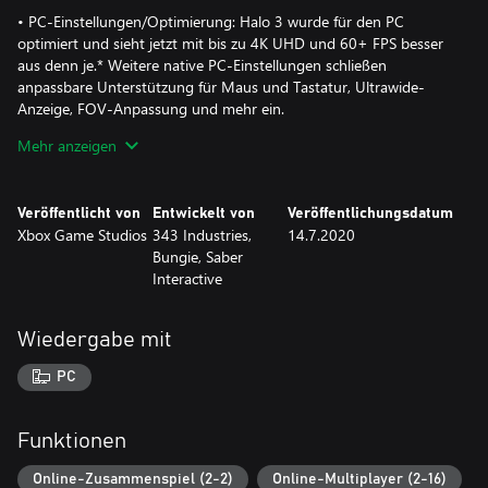
• PC-Einstellungen/Optimierung: Halo 3 wurde für den PC
optimiert und sieht jetzt mit bis zu 4K UHD und 60+ FPS besser
aus denn je.* Weitere native PC-Einstellungen schließen
anpassbare Unterstützung für Maus und Tastatur, Ultrawide-
Anzeige, FOV-Anpassung und mehr ein.
Mehr anzeigen
• Kampagne: Erleben Sie das nächste Kapitel der Halo-Saga und
kämpfen Sie sich durch 11 unvergessliche Missionen.
Veröffentlicht von
Entwickelt von
Veröffentlichungsdatum
• Multiplayer: Setzen Sie Ihr Abenteuer in Halo auf 24
Xbox Game Studios
343 Industries,
14.7.2020
Multiplayer-Karten aus dem kultigen Halo 3 mit einem gänzlich
Bungie, Saber
aktualisierten Fortschrittssystem in Halo: The Master Chief
Interactive
Collection fort.
• Schmiede- und Kinomodus: Schaffen Sie mit dem Schmiede-
Wiedergabe mit
Tool neue Spielweisen und nutzen Sie den Kino-Modus, um ihre
liebsten Momente mit der Community zu teilen.
PC
Funktionen
Online-Zusammenspiel (2-2)
Online-Multiplayer (2-16)