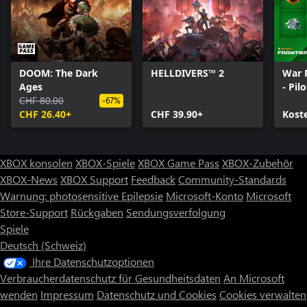
DOOM: The Dark
HELLDIVERS™ 2
War 
Ages
- Pil
CHF 80.00
-67%
CHF 26.40+
CHF 39.90+
Kost
XBOX konsolen
XBOX-Spiele
XBOX Game Pass
XBOX-Zubehör
XBOX-News
XBOX Support
Feedback
Community-Standards
Warnung: photosensitive Epilepsie
Microsoft-Konto
Microsoft
Store-Support
Rückgaben
Sendungsverfolgung
Spiele
Deutsch (Schweiz)
Ihre Datenschutzoptionen
Verbraucherdatenschutz für Gesundheitsdaten
An Microsoft
wenden
Impressum
Datenschutz und Cookies
Cookies verwalten