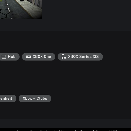
Hub
XBOX One
XBOX Series X|S
enheit
Xbox – Clubs