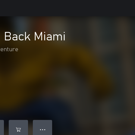
t Back Miami
venture
● ● ●